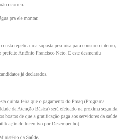
 não ocorreu.
égua pra ele montar.
*
sta repetir: uma suposta pesquisa para consumo interno,
ao prefeito Antônio Francisco Neto. E este desmentiu
andidatos já declarados.
*
esta quinta-feira que o pagamento do Pmaq (Programa
idade da Atenção Básica) será efetuado na próxima segunda.
os boatos de que a gratificação paga aos servidores da saúde
atificação de Incentivo por Desempenho).
inistério da Saúde.