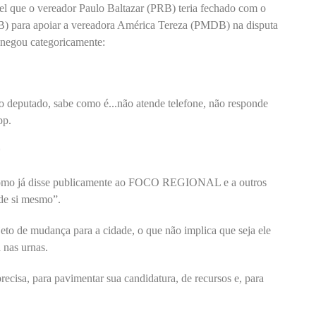
el que o vereador Paulo Baltazar (PRB) teria fechado com o
B) para apoiar a vereadora América Tereza (PMDB) na disputa
r negou categoricamente:
.
s o deputado, sabe como é...não atende telefone, não responde
pp.
*
, como já disse publicamente ao FOCO REGIONAL e a outros
 de si mesmo”.
jeto de mudança para a cidade, o que não implica que seja ele
a nas urnas.
recisa, para pavimentar sua candidatura, de recursos e, para