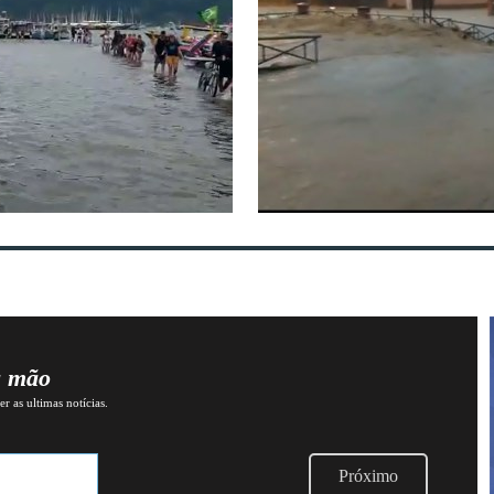
a mão
r as ultimas notícias.
Próximo