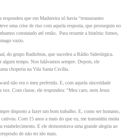
la respondeu que em Madureira só havia “restaurantes
teve uma crise de riso com aquela resposta, que prosseguiu no
ínhamos constatado até então. Para resumir a história: fomos,
tômago vazio.
al, do grupo Radiobras, que sucedeu a Rádio Siderúrgica.
 algum tempo. Nos falávamos sempre. Depois, ele
uma choperia na Vila Santa Cecília.
dward não era o meu preferido. E, com aquela sinceridade
erta vez. Com classe, ele respondeu: “Meu caro, nem Jesus
empre disposto a fazer um bom trabalho. E, como ser humano,
 cativou. Com 15 anos a mais do que eu, me transmitiu muita
eu estabelecimento. E ele demonstrava uma grande alegria ao
rrependo de não ter ido mais.