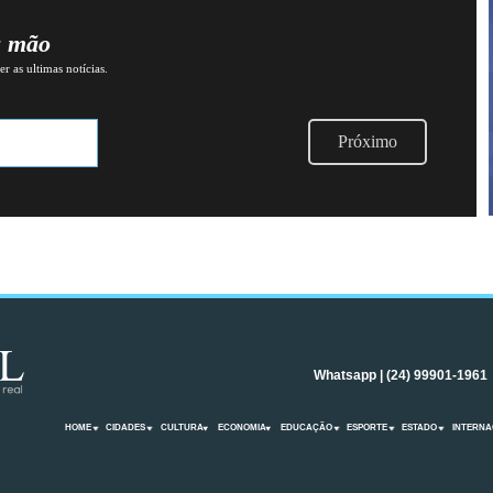
a mão
r as ultimas notícias.
Próximo
Whatsapp | (24) 99901-1961
HOME
CIDADES
CULTURA
ECONOMIA
EDUCAÇÃO
ESPORTE
ESTADO
INTERNA