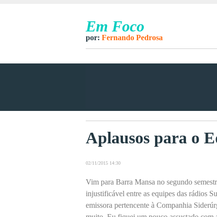
Em Foco
por:
Fernando Pedrosa
Aplausos para o 
02/11/2015 14:30
Vim para Barra Mansa no segundo semestre
injustificável entre as equipes das rádios 
emissora pertencente à Companhia Siderúrg
muito. Eu fiquei um pouco assustado com 