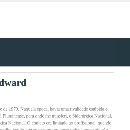
Edward
 de 1979. Naquela época, havia uma rivalidade estúpida e
Sul Fluminense, para onde me transferi, e Siderúrgica Nacional,
ica Nacional. O contato era limitado ao profissional, quando
aquilo, vendo que apenas um ou outro tinha alguma afeição