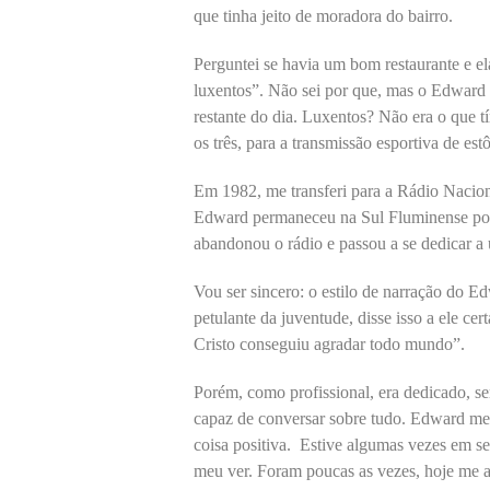
que tinha jeito de moradora do bairro.
Perguntei se havia um bom restaurante e e
luxentos”. Não sei por que, mas o Edward 
restante do dia. Luxentos? Não era o que t
os três, para a transmissão esportiva de es
Em 1982, me transferi para a Rádio Nacion
Edward permaneceu na Sul Fluminense por
abandonou o rádio e passou a se dedicar a 
Vou ser sincero: o estilo de narração do E
petulante da juventude, disse isso a ele c
Cristo conseguiu agradar todo mundo”.
Porém, como profissional, era dedicado, s
capaz de conversar sobre tudo. Edward me
coisa positiva. Estive algumas vezes em s
meu ver. Foram poucas as vezes, hoje me a