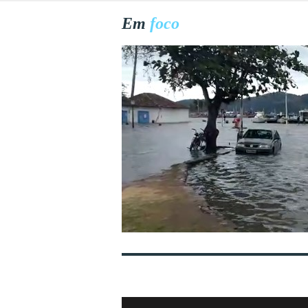
Em
foco